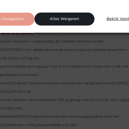
Pinterest
LinkedIn
Email
s Accepteren
Alles Weigeren
Bekijk Voo
lle leeftijden
Het beste zomerspeelgoed voor kinderen van alle
worden kinderen ongeduldig. Ze hebben de hele winter...
OVERTREK? Een dekbedovertrek is een populair beddengoed item
de juiste vulling om...
was niet alleen een topjaar voor Kia in Nederland, maar ook in de rest
edaalde automarkt...
troomlijnde en tijdloze ontwerp onthuld van de gloednieuwe IONIQ 6
lusief richt op...
oor het afvallen door wandelen Wil jij graag wat kilo’s kwijt, dan is g
Omdat veel...
APMASKERS Slaapmaskers worden soms opgezadeld met het
kelijkheid een nuttig slaapmiddel zijn dat...