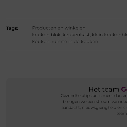
Producten en winkelen
Tags:
keuken blok
,
keukenkast
,
klein keukenbl
keuken
,
ruimte in de keuken
Het team
G
Gezondheidtips.be is meer dan ee
brengen we een stroom van ideeë
aandacht, nieuwsgierigheid en cr
team