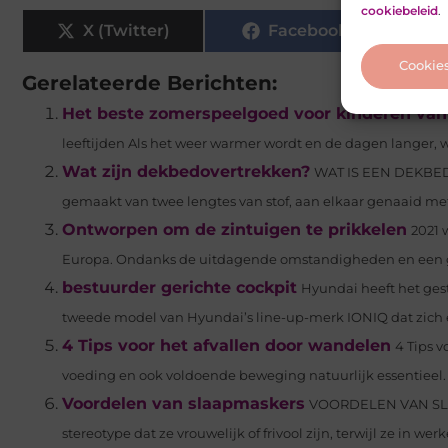
cookiebeleid
.
X (Twitter)
Facebook
Cookie
Gerelateerde Berichten:
Het beste zomerspeelgoed voor kinderen van a
leeftijden Als het weer warmer wordt en de dagen langer, 
Wat zijn dekbedovertrekken?
WAT IS EEN DEKBED
gemaakt van twee lengtes van stof, aan elkaar genaaid met 
Ontworpen om de zintuigen te prikkelen
2021 
Europa. Ondanks de uitdagende omstandigheden en een g
bestuurder gerichte cockpit
Hyundai heeft het ges
tweede model van Hyundai’s line-up-merk IONIQ dat zich exc
4 Tips voor het afvallen door wandelen
4 Tips v
voeding en ook voldoende beweging natuurlijk essentieel. 
Voordelen van slaapmaskers
VOORDELEN VAN SLA
stereotype dat ze vrouwelijk of frivool zijn, terwijl ze in wer