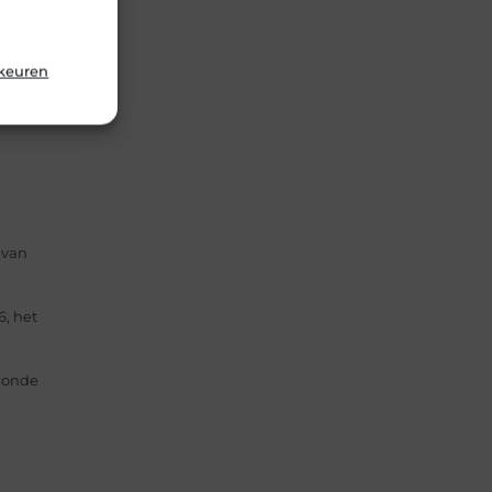
rkeuren
 van
, het
ezonde