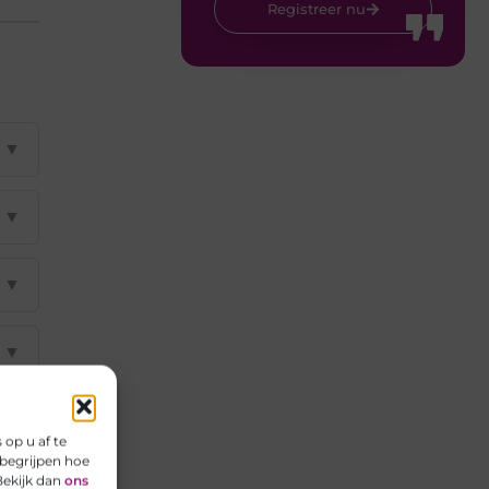
Registreer nu
▼
▼
▼
▼
▼
op u af te
begrijpen hoe
Bekijk dan
ons