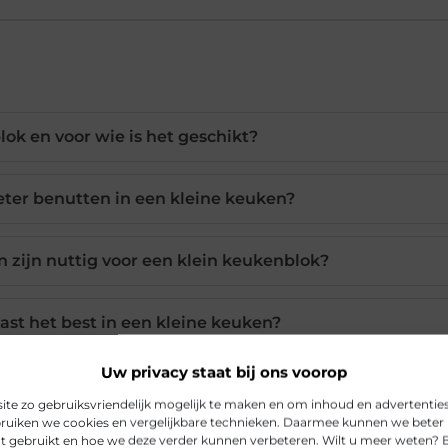
lok en voor wie is het geschikt?
beter benutten in een kleine keuken?
 zijn nuttig voor een klein keukenblok?
t het best in een kleine keuken?
Uw privacy staat bij ons voorop
euken georganiseerd en netjes?
e zo gebruiksvriendelijk mogelijk te maken en om inhoud en advertenties 
uiken we cookies en vergelijkbare technieken. Daarmee kunnen we beter 
dt gebruikt en hoe we deze verder kunnen verbeteren. Wilt u meer weten? 