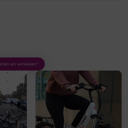
cten en winkelen
"