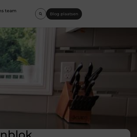
ns team
Blog plaatsen
enblok