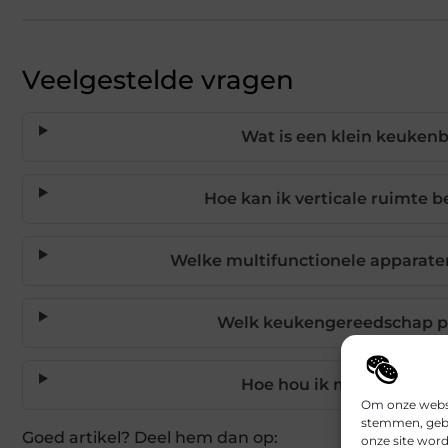
Veelgestelde vragen
Wat is een klein keukenb
Hoe kan ik verticale ruimte 
Welke multifunctionele apparaten
Welk keukengereedschap pas
Hoe hou ik mijn kleine k
Om onze websit
stemmen, gebr
Goed artikel? Deel hem dan op:
onze site wor