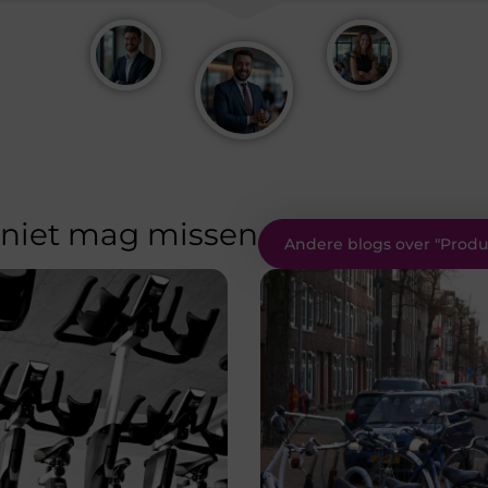
 niet mag missen
Andere blogs over "
Produ