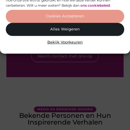
verbeteren. Wilt u meer weten? Bekijk dan
ons cookiebeleid
.
Sluit je aan bij Gezondheid Tips - Deel je verhaal
Cookies Accepteren
met de wereld
Alles Weigeren
Heb je vragen of wil je meteen aan de slag? Neem vandaag
nog contact met ons op en ontdek wat onze blog voor jou
kan betekenen!
Bekijk Voorkeuren
Neem contact met ons op
MEDIA EN BEROEMDE MENSEN
Bekende Personen en Hun
Inspirerende Verhalen