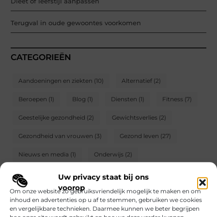
Dieet of leefstijl aanpassen
Terugval in oude gewoontes voorkomen
CATEGORIEËN
Aandoeningen en ziekten
(10)
Alternatief
(2)
Beroepen
(1)
Blog
(1)
Diensten
(1)
Fitness
(7)
Geestelijke gezondheid
(2)
Gewichtsverlies
(2)
Gezondheid van vrouwen
(3)
Gezond leven
(27)
Nieuws en media
(1)
Onderwijs
(2)
Producten en winkelen
(9)
Schoonheid
(3)
Uw privacy staat bij ons
voorop
Om onze website zo gebruiksvriendelijk mogelijk te maken en om
Voeding
(1)
Zintuigen
(6)
inhoud en advertenties op u af te stemmen, gebruiken we cookies
en vergelijkbare technieken. Daarmee kunnen we beter begrijpen
hoe onze site wordt gebruikt en hoe we deze verder kunnen