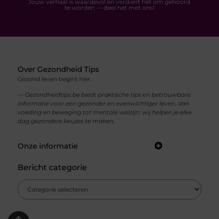
Jouw verhaal is waardevol en verdient het om gehoord
te worden — deel het met ons!
Over Gezondheid Tips
Gezond leven begint hier.
— Gezondheidtips.be biedt praktische tips en betrouwbare
informatie voor een gezonder en evenwichtiger leven. Van
voeding en beweging tot mentale welzijn: wij helpen je elke
dag gezondere keuzes te maken.
Onze informatie
Zo Verdien Je Geld met Je Website: Praktische Strategieën voor Online Inkomsten
Bericht categorie