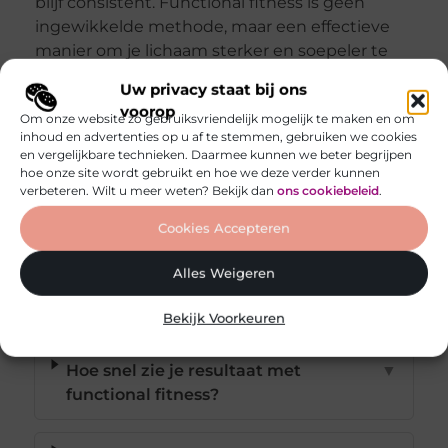
blijf consistent. Functional fitness is geen
ingewikkelde methode, maar een effectieve
manier om je lichaam sterker en soepeler te
maken. Met iedere stap die je zet, voel je je
Uw privacy staat bij ons
fitter en beweeg je met meer gemak. Jouw
voorop
Om onze website zo gebruiksvriendelijk mogelijk te maken en om
lichaam zal je dankbaar zijn!
inhoud en advertenties op u af te stemmen, gebruiken we cookies
en vergelijkbare technieken. Daarmee kunnen we beter begrijpen
hoe onze site wordt gebruikt en hoe we deze verder kunnen
verbeteren. Wilt u meer weten? Bekijk dan
ons cookiebeleid
.
Cookies Accepteren
Veelgestelde vragen
Alles Weigeren
Wat is functional fitness precies?
▼
Bekijk Voorkeuren
Hoe snel zie je resultaat met
▼
functional fitness?