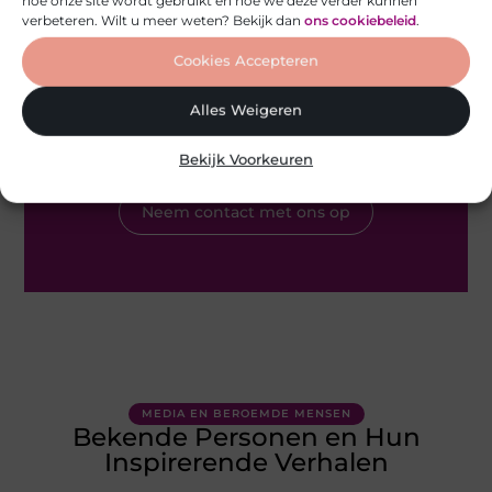
verbeteren. Wilt u meer weten? Bekijk dan
ons cookiebeleid
.
Sluit je aan bij Gezondheid Tips - Deel je verhaal
Cookies Accepteren
met de wereld
Alles Weigeren
Heb je vragen of wil je meteen aan de slag? Neem vandaag
nog contact met ons op en ontdek wat onze blog voor jou
kan betekenen!
Bekijk Voorkeuren
Neem contact met ons op
MEDIA EN BEROEMDE MENSEN
Bekende Personen en Hun
Inspirerende Verhalen