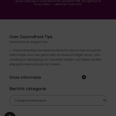
Jouw verhaal is waardevol en verdient het om gehoord
te worden — deel het met ons!
Over Gezondheid Tips
Gezond leven begint hier.
— Gezondheidtips.be biedt praktische tips en betrouwbare
informatie voor een gezonder en evenwichtiger leven. Van
voeding en beweging tot mentale welzijn: wij helpen je elke
dag gezondere keuzes te maken.
Onze informatie
Zo Verdien Je Geld met Je Website: Praktische Strategieën voor Online Inkomsten
Bericht categorie