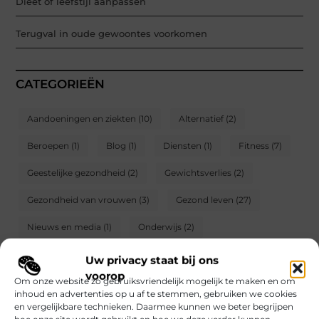
Dieet of leefstijl aanpassen
Terugval in oude gewoontes voorkomen
CATEGORIEËN
Aandoeningen en ziekten
(10)
Alternatief
(2)
Beroepen
(1)
Blog
(1)
Diensten
(1)
Fitness
(7)
Geestelijke gezondheid
(2)
Gewichtsverlies
(2)
Gezondheid van vrouwen
(3)
Gezond leven
(27)
Nieuws en media
(1)
Onderwijs
(2)
Producten en winkelen
(9)
Schoonheid
(3)
Uw privacy staat bij ons
voorop
Om onze website zo gebruiksvriendelijk mogelijk te maken en om
Voeding
(1)
Zintuigen
(6)
inhoud en advertenties op u af te stemmen, gebruiken we cookies
en vergelijkbare technieken. Daarmee kunnen we beter begrijpen
hoe onze site wordt gebruikt en hoe we deze verder kunnen